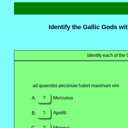
Identify the Gallic Gods w
Identify each of the
ad quaestūs pecūniae habet maximam vim
?
Mercurius
?
Apollō
?
Minerva