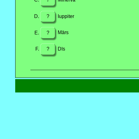
?
Iuppiter
?
Mārs
?
Dīs